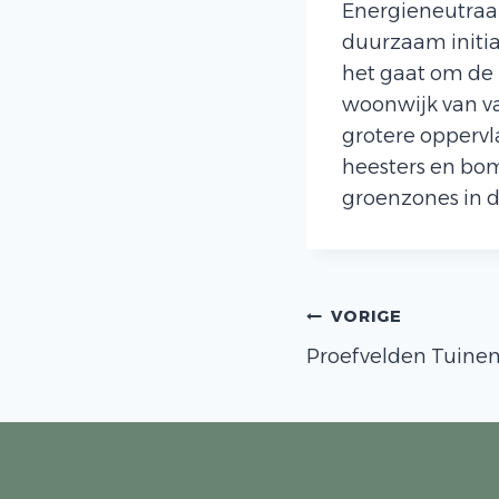
Energieneutraal
duurzaam initia
het gaat om de 
woonwijk van v
grotere oppervl
heesters en bo
groenzones in d
Bericht
VORIGE
Proefvelden Tuinen
navigatie