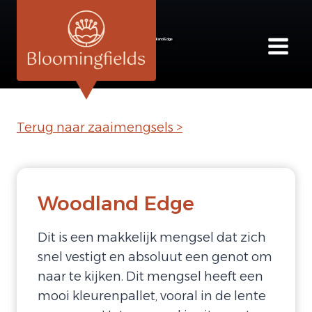
Doorgaan
naar
Woodland Edge
inhoud
Terug naar zaaimengsels >
Woodland Edge
Dit is een makkelijk mengsel dat zich
snel vestigt en absoluut een genot om
naar te kijken. Dit mengsel heeft een
mooi kleurenpallet, vooral in de lente